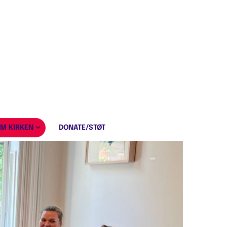
M KIRKEN
DONATE/STØT