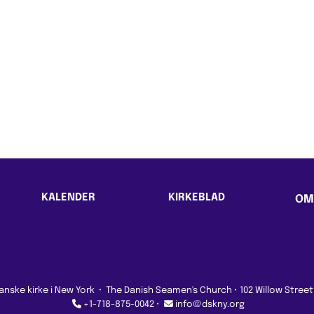
KALENDER
KIRKEBLAD
OM
nske kirke i New York
·
The Danish Seamen's Church • 102 Willow Street


+1-718-875-0042 •
info@dskny.org