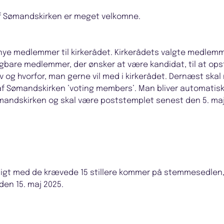
af Sømandskirken er meget velkomne.
4 nye medlemmer til kirkerådet. Kirkerådets valgte medlem
bare medlemmer, der ønsker at være kandidat, til at opstill
lv og hvorfor, man gerne vil med i kirkerådet. Dernæst skal
af Sømandskirken ’voting members’. Man bliver automatisk 
ømandskirken og skal være poststemplet senest den 5. maj
tidigt med de krævede 15 stillere kommer på stemmesedlen,
en 15. maj 2025.