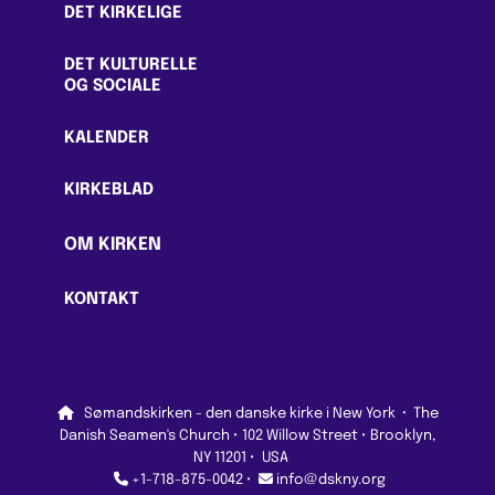
DET KIRKELIGE
DET KULTURELLE
OG SOCIALE
KALENDER
KIRKEBLAD
OM KIRKEN
KONTAKT

Sømandskirken - den danske kirke i New York
·
The
Danish Seamen's Church • 102 Willow Street • Brooklyn,
NY 11201 • USA


+1-718-875-0042 •
info@dskny.org