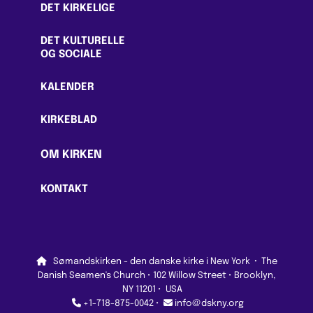
DET KIRKELIGE
DET KULTURELLE
OG SOCIALE
KALENDER
KIRKEBLAD
OM KIRKEN
KONTAKT

Sømandskirken - den danske kirke i New York
·
The
Danish Seamen's Church • 102 Willow Street • Brooklyn,
NY 11201 • USA


+1-718-875-0042 •
info@dskny.org