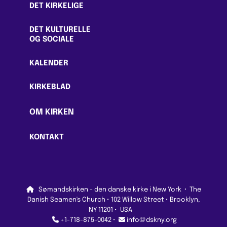
DET KIRKELIGE
DET KULTURELLE
OG SOCIALE
KALENDER
KIRKEBLAD
OM KIRKEN
KONTAKT

Sømandskirken - den danske kirke i New York
·
The
Danish Seamen's Church • 102 Willow Street • Brooklyn,
NY 11201 • USA


+1-718-875-0042 •
info@dskny.org