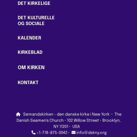
DET KIRKELIGE
DET KULTURELLE
OG SOCIALE
KALENDER
KIRKEBLAD
OM KIRKEN
KONTAKT

Sømandskirken - den danske kirke i New York
·
The
Danish Seamen's Church • 102 Willow Street • Brooklyn,
NY 11201 • USA


+1-718-875-0042 •
info@dskny.org