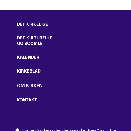
DET KIRKELIGE
DET KULTURELLE
OG SOCIALE
KALENDER
KIRKEBLAD
OM KIRKEN
KONTAKT

Sømandskirken - den danske kirke i New York
·
The